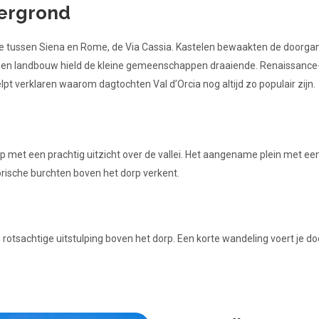
tergrond
ute tussen Siena en Rome, de Via Cassia. Kastelen bewaakten de doorga
e en landbouw hield de kleine gemeenschappen draaiende. Renaissance-s
lpt verklaren waarom dagtochten Val d’Orcia nog altijd zo populair zijn.
p met een prachtig uitzicht over de vallei. Het aangename plein met een 
orische burchten boven het dorp verkent.
rotsachtige uitstulping boven het dorp. Een korte wandeling voert je d