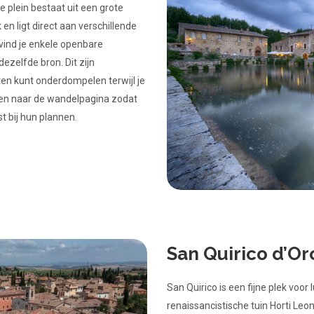
e plein bestaat uit een grote
k en ligt direct aan verschillende
 vind je enkele openbare
zelfde bron. Dit zijn
ten kunt onderdompelen terwijl je
 linken naar de wandelpagina zodat
t bij hun plannen.
San Quirico d’Or
San Quirico is een fijne plek voor 
renaissancistische tuin Horti Leo