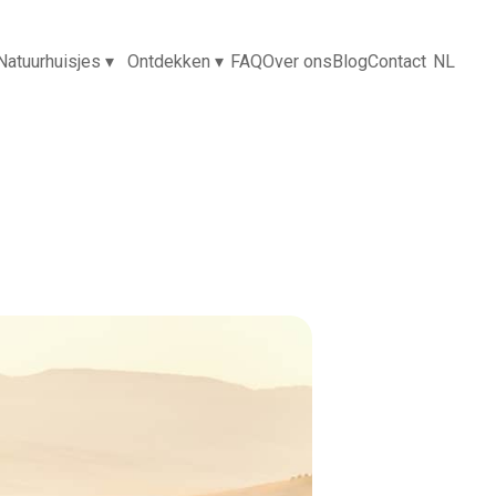
Natuurhuisjes
▾
Ontdekken
▾
FAQ
Over ons
Blog
Contact
NL