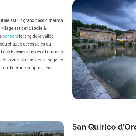
ntrale est un grand bassin thermal
illage est petit, facile à
rs
sentiers
le long de la vallée.
d’eau chaude accessibles au
t des bassins simples et naturels,
nt la vue. Un lien vers la page de
 un itinéraire adapté à leur
San Quirico d’Or