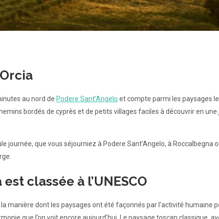
’Orcia
minutes au nord de
Podere Sant’Angelo
et compte parmi les paysages le
hemins bordés de cyprès et de petits villages faciles à découvrir en un
eule journée, que vous séjourniez à Podere Sant’Angelo, à Roccalbegna 
rge.
a est classée à l’UNESCO
 la manière dont les paysages ont été façonnés par l’activité humaine p
armonie que l’on voit encore aujourd’hui. Le paysage toscan classique, av