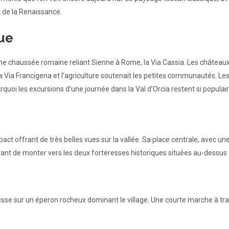
t de la Renaissance.
que
nne chaussée romaine reliant Sienne à Rome, la Via Cassia. Les châteaux 
la Via Francigena et l’agriculture soutenait les petites communautés. Les
oi les excursions d’une journée dans la Val d’Orcia restent si populair
pact offrant de très belles vues sur la vallée. Sa place centrale, avec u
nt de monter vers les deux forteresses historiques situées au-dessus d
sse sur un éperon rocheux dominant le village. Une courte marche à tra