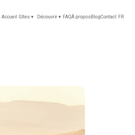
Accueil
Gîtes
▾
Découvrir
▾
FAQ
À propos
Blog
Contact
FR