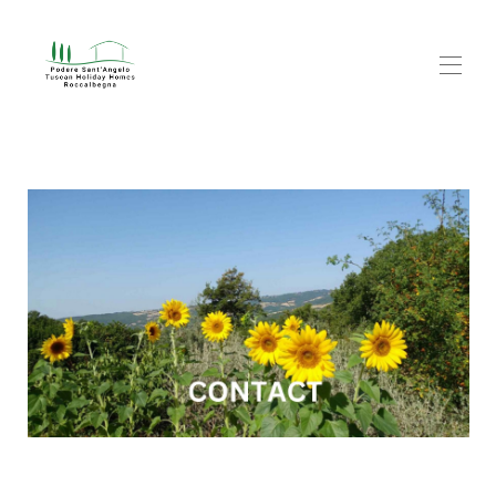
Accueil
Gîtes
▾
Découvrir
▾
FAQ
À propos
Blog
Contact