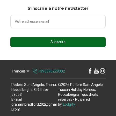
S'inscrire à notre newsletter
S'inscrire
Français
+393396229302
Podere Sant'Angelo, Triana,
©
2026
Podere Sant'Angelo
Roccalbegna, GR, Italie
Tuscan Holiday Homes,
58053
.
Roccalbegna
Tous droits
E-mail
:
réservés
- Powered
grahambradford202@gmai
by
Lodgify
l.com