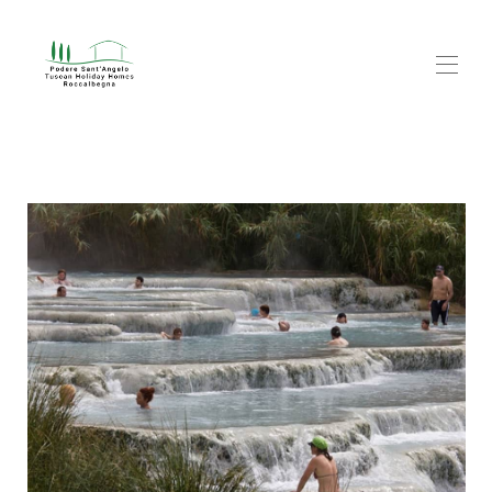
Accueil
Gîtes
▾
Découvrir
▾
FAQ
À propos
Blog
Contact